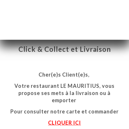
Click & Collect et Livraison
Cher(e)s Client(e)s,
Votre restaurant LE MAURITIUS, vous
propose ses mets à la livraison ou à
A
emporter
LE
Pour consulter notre carte et commander
NOTA
CLIQUER ICI
INA