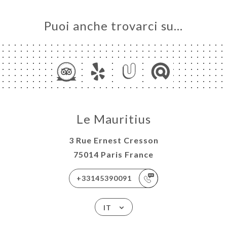
ERIA
SIONE
Puoi anche trovarci su…
NU
 &
CT ET
ISON
ATTO
Le Mauritius
3 Rue Ernest Cresson
75014 Paris France
+33145390091
IT