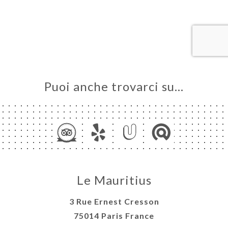
NOTA
INA
ERIA
SIONE
NU
 &
Puoi anche trovarci su…
CT ET
ISON
ATTO
Le Mauritius
3 Rue Ernest Cresson
75014 Paris France